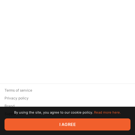
Terms of service
Privacy policy
Brand
By using the site, you agree to our cookie policy.
Read more here.
Support
© 2026 Zaya Solutions Limited. All rights reserved. All trademarks
I AGREE
are the property of their respective owners.