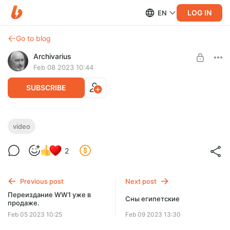
LOG IN
EN
Go to blog
Archivarius
Feb 08 2023 10:44
SUBSCRIBE
ВИРТУАЛЬНАЯ ЭКСКУРСИЯ ПО МУЗЕЮ
video
ЕГИПЕТСКИХ ДРЕВНОСТЕЙ
Level required:
2
Созерцающий
Тем, кто в Египте никогда не был виртуальный проход по
залам первого этажа будет интересен.
SUBSCRIBE
Previous post
Next post
Переиздание WW1 уже в
Сны египетские
продаже.
Feb 05 2023 10:25
Feb 09 2023 13:30