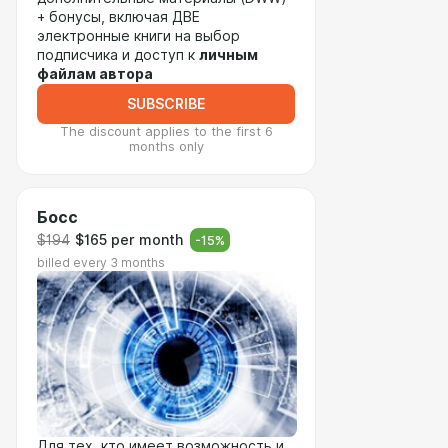
+ бонусы, включая ДВЕ
электронные книги на выбор
подписчика и доступ к
личным
файлам автора
SUBSCRIBE
The discount applies to the first 6
months only
Босс
$194
$165 per month
-
15
%
billed every 3 months
Для тех, кто имеет возможность и