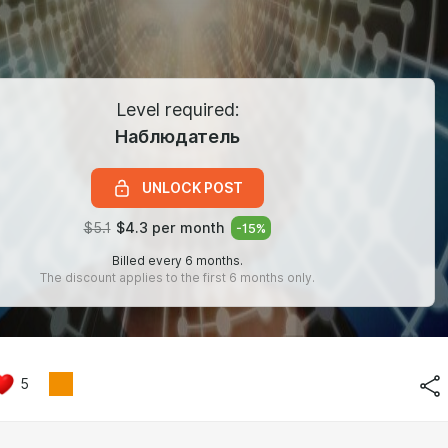
Level required:
Наблюдатель
UNLOCK POST
$5.1
$4.3 per month
-
15
%
Billed every 6 months.
The discount applies to the first 6 months only.
5