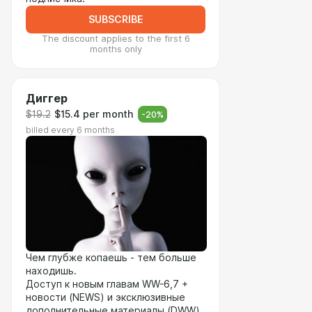
SUBSCRIBE
The discount applies to the first 6
months only
Диггер
$19.2
$15.4 per month
-
20
%
billed every 6 months
Чем глубже копаешь - тем больше
находишь.
Доступ к новым главам WW-6,7 +
новости (NEWS) и эксклюзивные
дополнительные материалы (DWW)