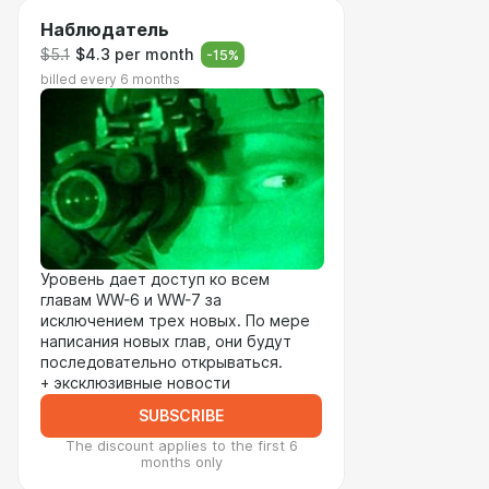
Наблюдатель
$5.1
$4.3 per month
-
15
%
billed every 6 months
Уровень дает доступ ко всем
главам WW-6 и WW-7 за
исключением трех новых. По мере
написания новых глав, они будут
последовательно открываться.
+ эксклюзивные новости
SUBSCRIBE
The discount applies to the first 6
months only