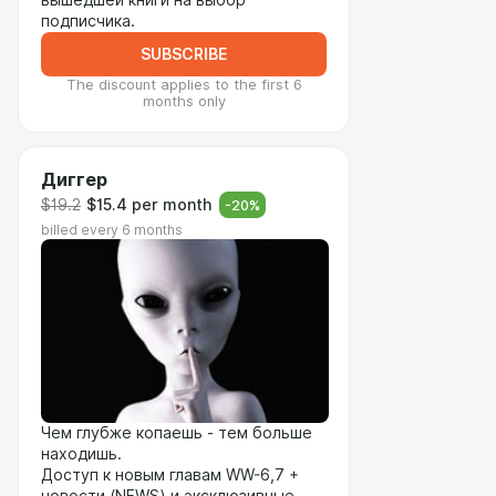
вышедшей книги на выбор
подписчика.
SUBSCRIBE
The discount applies to the first 6
months only
Диггер
$19.2
$15.4 per month
-
20
%
billed every 6 months
Чем глубже копаешь - тем больше
находишь.
Доступ к новым главам WW-6,7 +