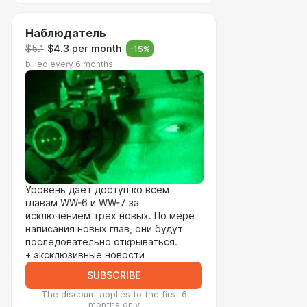
Наблюдатель
$5.1
$4.3 per month
-
15
%
billed every 6 months
Уровень дает доступ ко всем
главам WW-6 и WW-7 за
исключением трех новых. По мере
написания новых глав, они будут
последовательно открываться.
+ эксклюзивные новости
SUBSCRIBE
The discount applies to the first 6
months only