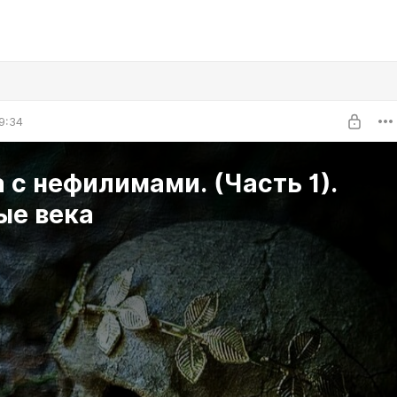
9:34
 с нефилимами. (Часть 1).
ые века