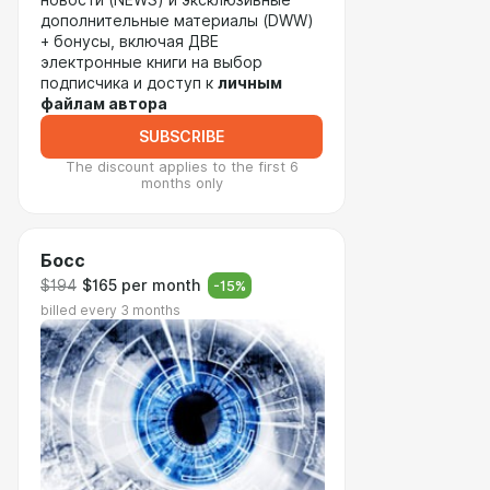
новости (NEWS) и эксклюзивные
дополнительные материалы (DWW)
+ бонусы, включая ДВЕ
электронные книги на выбор
подписчика и доступ к
личным
файлам автора
SUBSCRIBE
The discount applies to the first 6
months only
Босс
$194
$165 per month
-
15
%
billed every 3 months