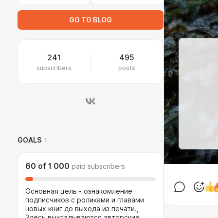
GO TO BLOG
241
495
subscribers
posts
GOALS
1
60
of
1 000
paid subscribers
Основная цель - ознакомление
подписчиков с роликами и главами
новых книг до выхода из печати.,
Здесь выкладываются авторские