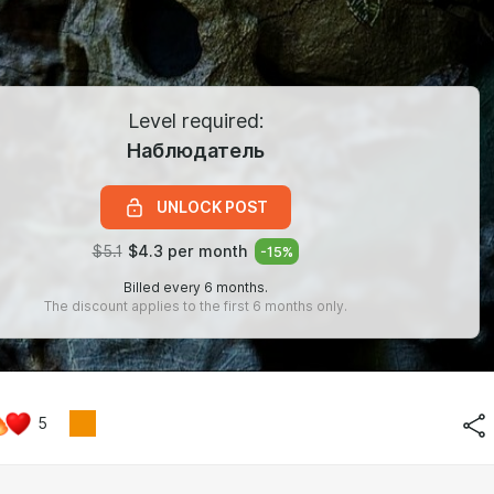
Level required:
Наблюдатель
UNLOCK POST
$5.1
$4.3 per month
-
15
%
Billed every 6 months.
The discount applies to the first 6 months only.
5