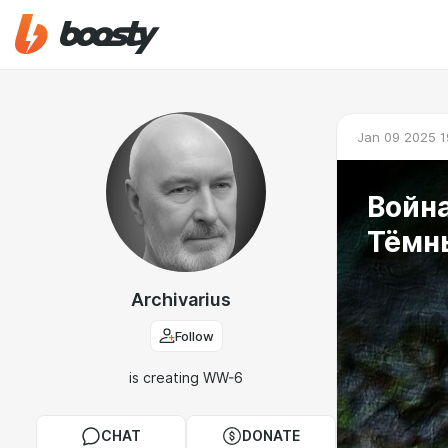
Jan 09 2025 1
Война
Тёмн
Archivarius
Follow
is creating WW-6
CHAT
DONATE