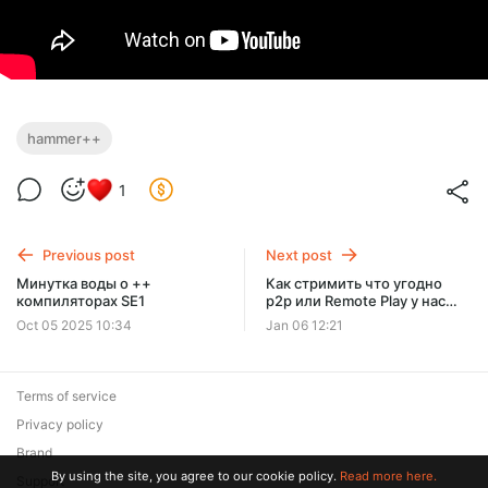
hammer++
1
Previous post
Next post
Минутка воды о ++
Как стримить что угодно
компиляторах SE1
p2p или Remote Play у нас
дома.
Oct 05 2025 10:34
Jan 06 12:21
Terms of service
Privacy policy
Brand
By using the site, you agree to our cookie policy.
Read more here.
Support