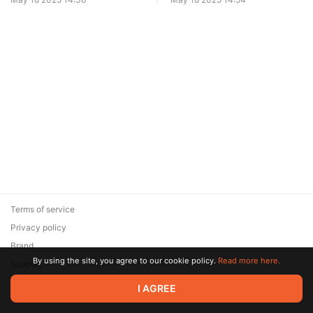
Terms of service
Privacy policy
Brand
By using the site, you agree to our cookie policy.
Read more here.
Support
© 2026 Zaya Solutions Limited. All rights reserved. All trademarks
I AGREE
are the property of their respective owners.