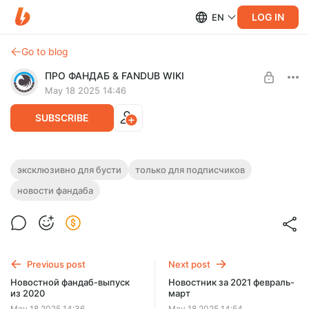
LOG IN
EN
Go to blog
ПРО ФАНДАБ & FANDUB WIKI
May 18 2025 14:46
SUBSCRIBE
Новостной фандаб-выпуск из 2021
эксклюзивно для бусти
только для подписчиков
Post is available after purchase
новости фандаба
Анкорд переболел и запреты аниме
BUY FOR $1907
Previous post
Next post
Новостной фандаб-выпуск
Новостник за 2021 февраль-
из 2020
март
May 18 2025 14:36
May 18 2025 14:54