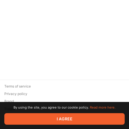
Terms of service
Privacy policy
Brand
By using the site, you agree to our cookie policy.
Read more here.
Support
© 2026 Zaya Solutions Limited. All rights reserved. All trademarks
I AGREE
are the property of their respective owners.