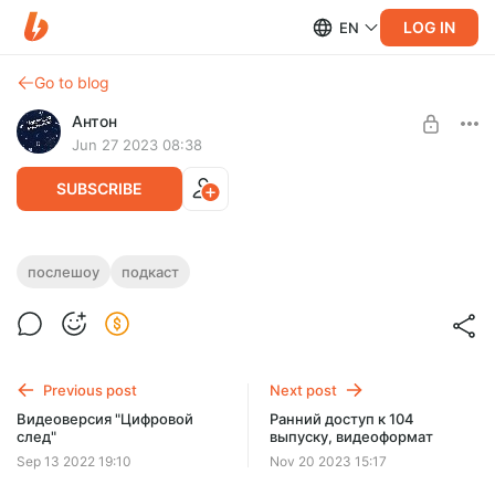
LOG IN
EN
Go to blog
Антон
Jun 27 2023 08:38
SUBSCRIBE
Видеоверсия 98 выпуска про
послешоу
подкаст
"Государственный VPN"
Level required:
Поддержка авторов
Видеоверсия 98 выпуска, мы с Дмитрием из genYcast
обсудили государственный VPN, как маркетплейсы
SUBSCRIBE
заменили нам обычные магазины, и другое
Previous post
Next post
Видеоверсия "Цифровой
Ранний доступ к 104
след"
выпуску, видеоформат
Sep 13 2022 19:10
Nov 20 2023 15:17