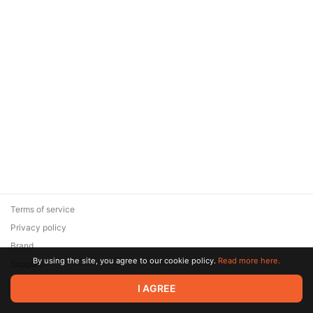
Terms of service
Privacy policy
Brand
By using the site, you agree to our cookie policy.
Read more here.
Support
© 2026 Zaya Solutions Limited. All rights reserved. All trademarks
I AGREE
are the property of their respective owners.