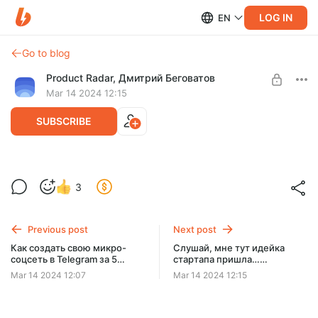
LOG IN
EN
Go to blog
Product Radar, Дмитрий Беговатов
Mar 14 2024 12:15
SUBSCRIBE
Как не надо делать свой первый
3
стартап
Level required:
Стартап-товарищ
Дал обратную связь основателю аудиторного стартапа с
Радара, такая микро-консультация в голосовых
Previous post
Next post
UNLOCK POST
сообщениях получилась…
Как создать свою микро-
Слушай, мне тут идейка
соцсеть в Telegram за 5
стартапа пришла…
$6.5
$3.9 per month
-
40
%
минут
Ежедневные саммари для
Mar 14 2024 12:07
Mar 14 2024 12:15
чатов и тг каналов
Billed every 12 months.
The discount applies to the first 12 months only.