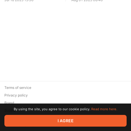
ИИ в ускорении процессов
платного пользователя?
Terms of service
Privacy policy
Brand
By using the site, you agree to our cookie policy.
Read more here.
Support
© 2026 Zaya Solutions Limited. All rights reserved. All trademarks
I AGREE
are the property of their respective owners.