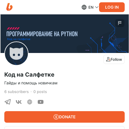
LOG IN
EN
Follow
Код на Салфетке
Гайды и помощь новичкам
6
subscribers
0
posts
DONATE