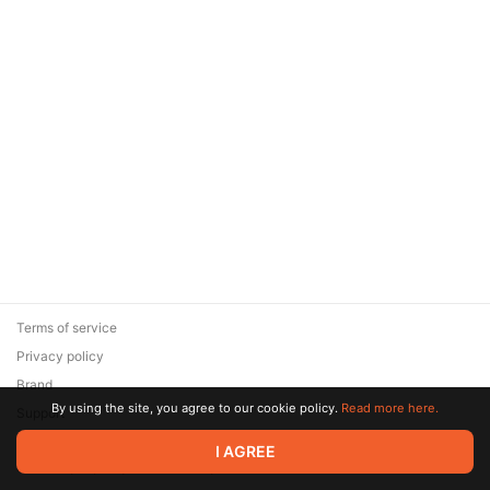
нанесение - серебряный
лен
Terms of service
Privacy policy
Brand
By using the site, you agree to our cookie policy.
Read more here.
Support
© 2026 Zaya Solutions Limited. All rights reserved. All trademarks
I AGREE
are the property of their respective owners.