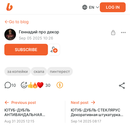
LOG IN
EN
Go to blog
Геннадий про декор
Sep 05 2025 10:26
SUBSCRIBE
СКАЛА КАК В ПИНТЕРЕСТ ЗА КОПЕЙКИ
за копейки
скала
пинтерест
Level required:
СКАЛА КАК В ПИНТЕРЕСТ ЗА КОПЕЙКИ
10
30
БАЗА
SUBSCRIBE
Previous post
Next post
ЮТУБ-ДУБЛЬ
ЮТУБ-ДУБЛЬ СТЕКЛЯРУС
АНТИВАНДАЛЬНАЯ
Декоративная штукатурка
Декоративная штукатурка
расширяющая пространство
Aug 31 2025 12:15
Sep 14 2025 08:17
для WHITE BOX 'a -
- минималистичная в стиле
МИНИМАЛИСТИЧНОЕ
МАТРИЦА