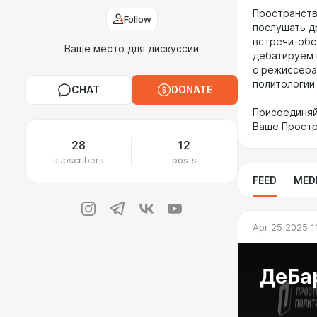
Пространств
Follow
послушать д
встречи-обс
Ваше место для дискуссии
дебатируем 
с режиссера
политологии
CHAT
DONATE
Присоединяйт
Ваше Прост
28
12
subscribers
posts
FEED
MED
Apr 25 2025 1
ДеБа