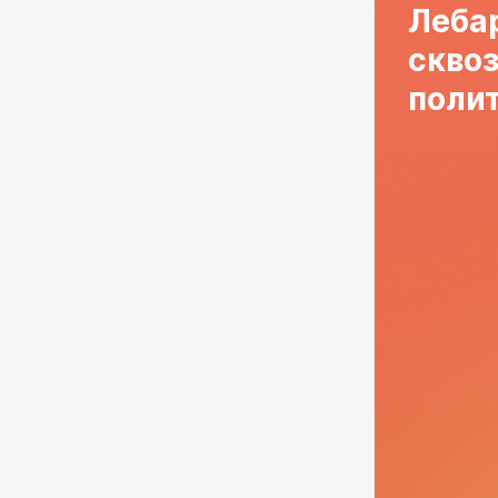
Леба
скво
полит