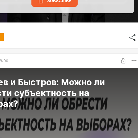
SUBSCRIBE
8:00
ев и Быстров: Можно ли
ти субъектность на
рах?