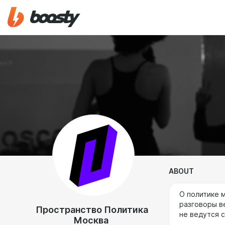
ABOUT
О политике 
разговоры ве
Пространство Политика
не ведутся 
Москва