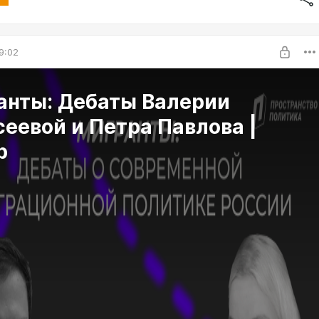
9:02
анты: Дебаты Валерии
еевой и Петра Павлова |
р