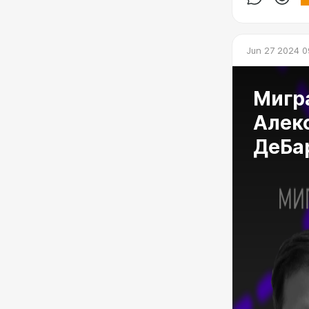
Jun 27 2024 0
Мигр
Алекс
ДеБа