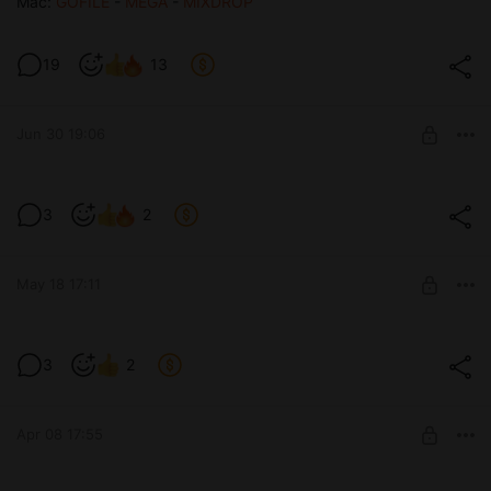
Mac:
GOFILE
-
MEGA
-
MIXDROP
19
13
Jun 30 19:06
Новости № 28 (СПОЙЛЕРЫ) (v0.1.5)
3
2
Level required:
Бронзовый ёжик
May 18 17:11
SUBSCRIBE
Новости № 27 (СПОЙЛЕРЫ) (v0.1.5)
3
2
Level required:
Бронзовый ёжик
Apr 08 17:55
SUBSCRIBE