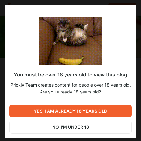
LOG IN
EN
Follow
You must be over 18 years old to view this blog
Prickly Team
Prickly Team
creates content for people over 18 years old.
Разрабатываем игру Camp Hill Range
Are you already 18 years old?
333
subscribers
31
posts
YES, I AM ALREADY 18 YEARS OLD
SUBSCRIBE
NO, I'M UNDER 18
DONATE
CHAT