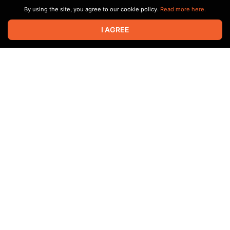
By using the site, you agree to our cookie policy.
Read more here.
Новости № 16 (СПОЙЛЕРЫ) (v0.06)
1
5
I AGREE
Level required:
Бронзовый ёжик
Nov 09 2024 10:22
SUBSCRIBE
Новости № 15 (v0.06)
2
4
Level required:
Бронзовый ёжик
Oct 17 2024 15:09
SUBSCRIBE
Новости № 14 (v0.06)
4
3
Level required:
Бронзовый ёжик
Oct 04 2024 16:24
SUBSCRIBE
Новости № 13 (v0.06)