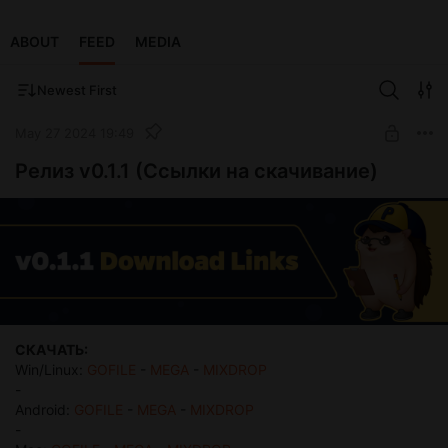
ABOUT
FEED
MEDIA
Newest First
May 27 2024 19:49
Релиз v0.1.1 (Ссылки на скачивание)
СКАЧАТЬ:
Win/Linux:
GOFILE
-
MEGA
-
MIXDROP
-
Android:
GOFILE
-
MEGA
-
MIXDROP
-