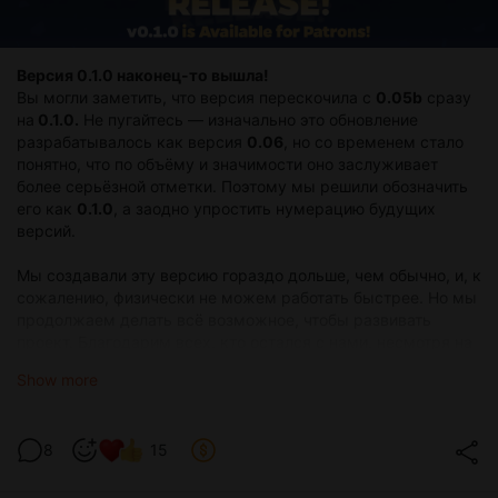
Версия 0.1.0 наконец-то вышла!
Вы могли заметить, что версия перескочила с
0.05b
сразу
на
0.1.0.
Не пугайтесь — изначально это обновление
разрабатывалось как версия
0.06
, но со временем стало
понятно, что по объёму и значимости оно заслуживает
более серьёзной отметки. Поэтому мы решили обозначить
его как
0.1.0
, а заодно упростить нумерацию будущих
версий.
Мы создавали эту версию гораздо дольше, чем обычно, и, к
сожалению, физически не можем работать быстрее. Но мы
продолжаем делать всё возможное, чтобы развивать
проект. Благодарим всех, кто остался с нами, несмотря на
длительное ожидание. В дальнейшем мы постараемся не
Show more
оставлять проект без обновлений и новостей так надолго.
Список изменений v0.1.0:
8
15
-
Добавлена базовая анимация фонов
— облака, листья,
мотыльки и т.д. Теперь каждая сцена стала чуть более