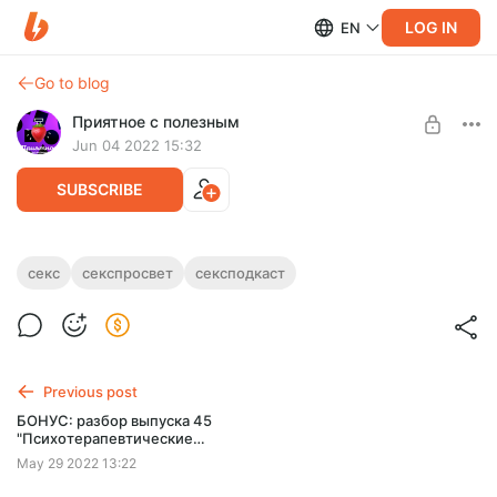
LOG IN
EN
Go to blog
Приятное с полезным
Jun 04 2022 15:32
SUBSCRIBE
Выпуск 46. Вовремя уйти
секс
секспросвет
сексподкаст
Level required:
Что случится, если то, чем ты горел, уже не впечатляет и не
Первая база
будоражит? Неужто ничего нельзя сделать?
SUBSCRIBE
Previous post
БОНУС: разбор выпуска 45
"Психотерапевтические
истории"
May 29 2022 13:22