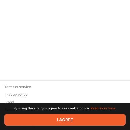
Terms of service
Privacy policy
Brand
By using the site, you agree to our cookie policy.
Read more here.
Support
© 2026 Zaya Solutions Limited. All rights reserved. All trademarks
I AGREE
are the property of their respective owners.