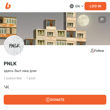
LOG IN
EN
Follow
PNLK
здесь был наш дом
1
subscriber
1
post
DONATE