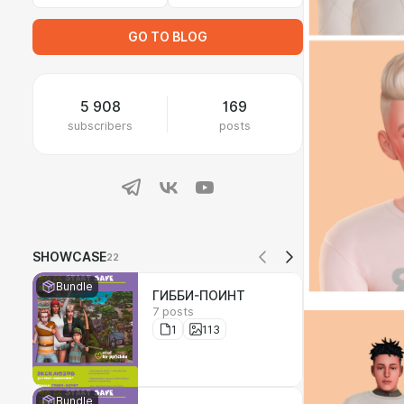
GO TO BLOG
5 908
169
subscribers
posts
SHOWCASE
22
Bundle
ГИББИ-ПОИНТ
7 posts
1
113
Bundle