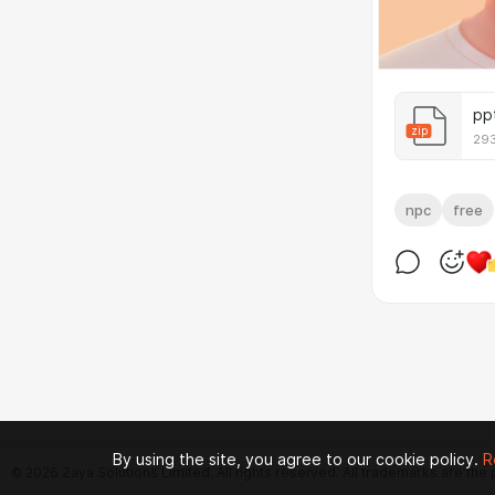
pp
zip
293
npc
free
By using the site, you agree to our cookie policy.
R
© 2026 Zaya Solutions Limited. All rights reserved. All trademarks are the