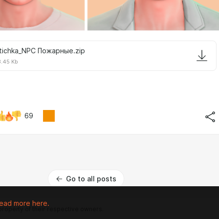
tichka_NPC Пожарные.zip
.45 Kb
69
Go to all posts
ead more here.
 property of their respective owners.