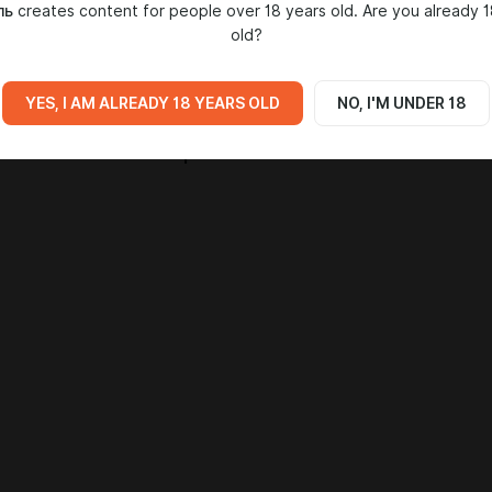
ль
creates content for people over 18 years old. Are you already 1
old?
YES, I AM ALREADY 18 YEARS OLD
NO, I'M UNDER 18
No posts