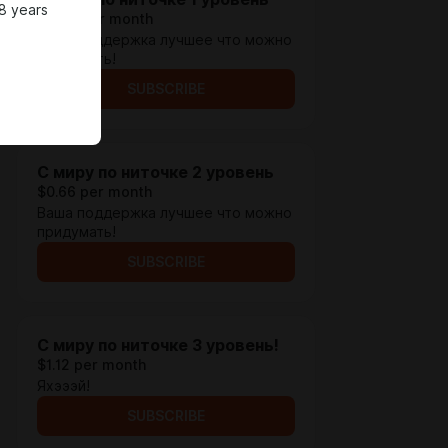
8 years
$0.33 per month
Ваша поддержка лучшее что можно
придумать!
SUBSCRIBE
С миру по ниточке 2 уровень
$0.66 per month
Ваша поддержка лучшее что можно
придумать!
SUBSCRIBE
С миру по ниточке 3 уровень!
$1.12 per month
Яхэээй!
SUBSCRIBE