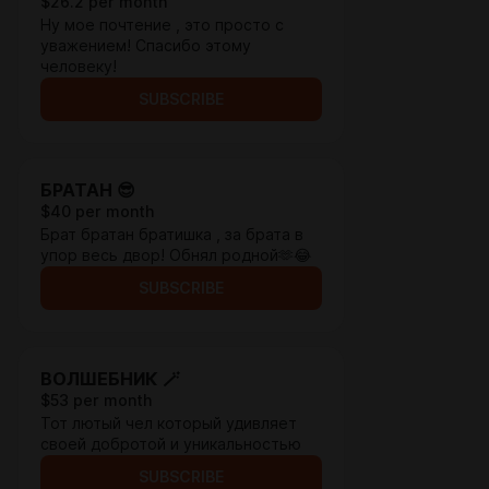
$26.2 per month
Ну мое почтение , это просто с
уважением! Спасибо этому
человеку!
SUBSCRIBE
БРАТАН 😎
$40 per month
Брат братан братишка , за брата в
упор весь двор! Обнял родной🫶😂
SUBSCRIBE
ВОЛШЕБНИК 🪄
$53 per month
Тот лютый чел который удивляет
своей добротой и уникальностью
SUBSCRIBE