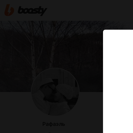
FEED
MED
Рафаэль