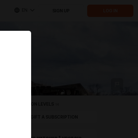
EN
SIGN UP
LOG IN
SUBSCRIPTION LEVELS
14
GIFT A SUBSCRIPTION
с миру по ниточке 1 уровень