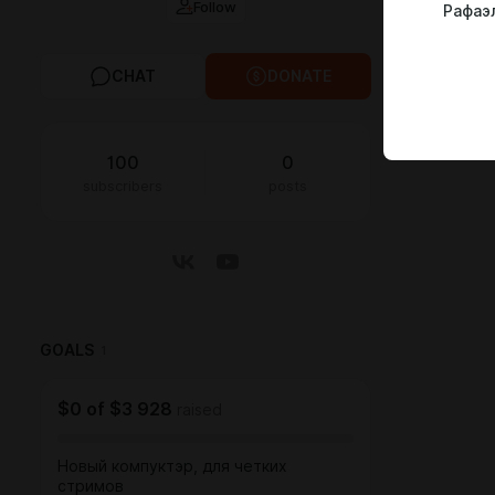
Follow
Рафаэ
CHAT
DONATE
100
0
subscribers
posts
GOALS
1
$0
of
$3 928
raised
Новый компуктэр, для четких
стримов