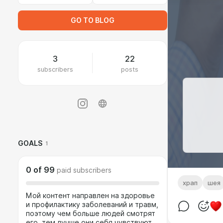
GO TO BLOG
3
22
subscribers
posts
GOALS
1
0
of
99
paid subscribers
храп
шея
Мой контент направлен на здоровье
и профилактику заболеваний и травм,
поэтому чем больше людей смотрят
его, тем лучше они себя чувствуют.