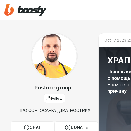
Oct 17 2023 2
ХРАП
Показыва
с помощь
Если не п
Posture.group
причину.
Follow
ПРО СОН, ОСАНКУ, ДИАГНОСТИКУ
CHAT
DONATE