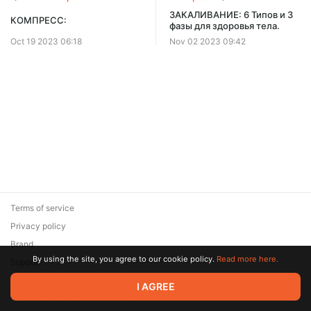
ЗАКАЛИВАНИЕ: 6 Типов и 3
КОМПРЕСС:
фазы для здоровья тела.
Oct 19 2023 06:18
Nov 02 2023 09:42
Terms of service
Privacy policy
Brand
By using the site, you agree to our cookie policy.
Read more here.
Support
© 2026 Zaya Solutions Limited. All rights reserved. All trademarks
I AGREE
are the property of their respective owners.