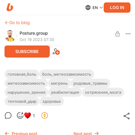
LOG IN
EN
Go to blog
Posture.group
Oct 19 2023 07:30
SUBSCRIBE
БОЛИТ НА ПОГОДУ?!
головная_боль
боль_метеозависимость
метеозависимость
мигрень
родовые_травмы
Level required:
Подробный
перечень причин провоцирующих боль в
SIMPLE
голове на погоду
и
приступы мигрени
, которые не
нарушение_зрения
реабилитация
сотрясения_мозга
устраняются лекарствами.
SUBSCRIBE
тепловой_удар
здоровье
Избавьтесь от боли!
1
Previous post
Next post