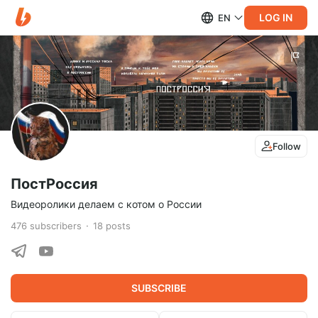
LOG IN
EN
Follow
ПостРоссия
Видеоролики делаем с котом о России
476
subscribers
18
posts
SUBSCRIBE