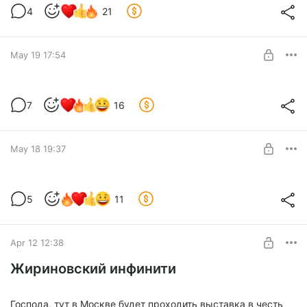
4
21
Level required:
Местный житель
SUBSCRIBE
May 19 17:54
Специальный репортаж с выставки
7
16
Жириновского
Level required:
Хожу гуляю по выставке, снимаю, чето говорю. Хороший
Местный житель
контент. Я рекомендую.
May 18 19:37
SUBSCRIBE
ПостНовости
5
11
Level required:
Местный житель
Apr 12 12:38
SUBSCRIBE
Жириновский инфинити
Господа, тут в Москве будет проходить выставка в честь