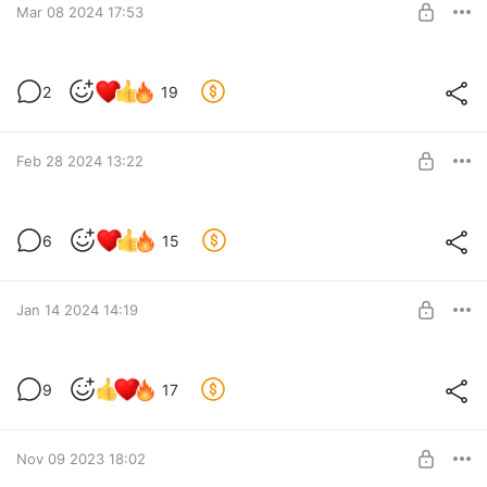
SUBSCRIBE
Mar 08 2024 17:53
Сергей Курёхин - самый необычный
2
19
музыкант советской эпохи
Level required:
Местный житель
SUBSCRIBE
Feb 28 2024 13:22
Здарова, россияне
6
15
Level required:
Местный житель
Jan 14 2024 14:19
SUBSCRIBE
Шестидесятники - последнее поколение
9
17
советских романтиков
Level required:
Местный житель
Nov 09 2023 18:02
SUBSCRIBE