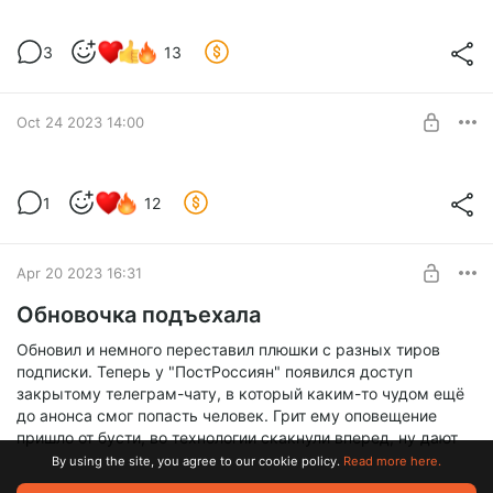
Уже на следующей неделе
3
13
Новый ролик скоро
Level required:
Местный житель
Oct 24 2023 14:00
SUBSCRIBE
1
12
Level required:
Местный житель
Apr 20 2023 16:31
SUBSCRIBE
Обновочка подъехала
Обновил и немного переставил плюшки с разных тиров
подписки. Теперь у "ПостРоссиян" появился доступ
закрытому телеграм-чату, в который каким-то чудом ещё
до анонса смог попасть человек. Грит ему оповещение
пришло от бусти, во технологии скакнули вперед, ну дают
By using the site, you agree to our cookie policy.
Read more here.