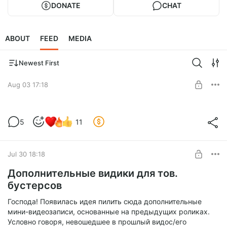
DONATE
CHAT
ABOUT
FEED
MEDIA
Newest First
Aug 03 17:18
Элитарный обзор стихотворчества
5
11
российских чиновников
Level required:
Местный житель
Jul 30 18:18
SUBSCRIBE
Дополнительные видики для тов.
бустерсов
Господа! Появилась идея пилить сюда дополнительные
мини-видеозаписи, основанные на предыдущих роликах.
Условно говоря, невошедшее в прошлый видос/его