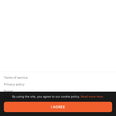
Terms of service
Privacy policy
Brand
By using the site, you agree to our cookie policy.
Read more here.
Support
© 2026 Zaya Solutions Limited. All rights reserved. All trademarks
I AGREE
are the property of their respective owners.