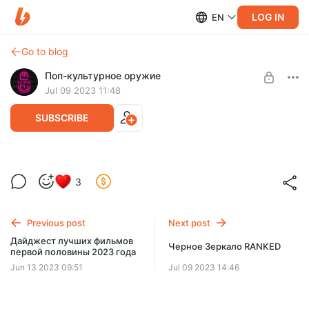
LOG IN
EN
Go to blog
Поп-культурное оружие
Jul 09 2023 11:48
SUBSCRIBE
Нимона и Сузуме
3
Level required:
Рент про 2 анимационных фильма, которые покорят ваши
Йегеристы
сердца в этом году.
Previous post
Next post
SUBSCRIBE
Дайджест лучших фильмов
Черное Зеркало RANKED
первой половины 2023 года
Jun 13 2023 09:51
Jul 09 2023 14:46