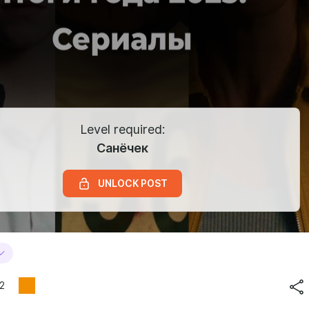
Level required:
Санёчек
UNLOCK POST
2