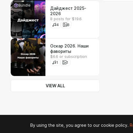
Bundle
Дайджест 2025-
2026
8 posts for $19.6
4
8
Оскар 2026. Наши
фавориты
$6.6 or subscription
1
1
VIEW ALL
By using the site, you agree to our cookie policy.
R