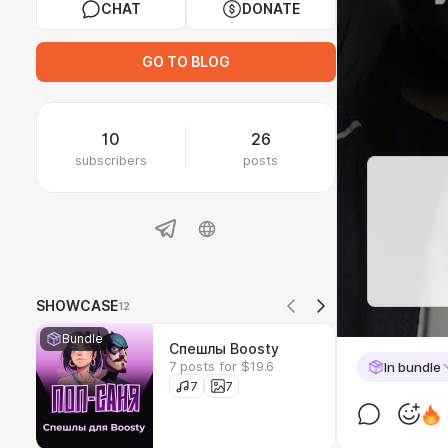
CHAT
DONATE
GO TO BLOG
10
26
subscribers
posts
SHOWCASE
12
Bundle
Спешлы Boosty
7 posts for $19.6
In bundle
7
7