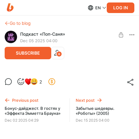
LOG IN
EN
Go to blog
Подкаст «Поп-Саня»
Dec 05 2025 04:00
SUBSCRIBE
Тим Шейфер. Рок-звезда игровой
2
индустрии [Как жить после?]
Level required:
Санёчек
В новом выпуске формата «Как жить после» обсуждаем
творчество Тима Шейфера: человека, который превратил
Previous post
Next post
SUBSCRIBE
странность в художественный метод
Бонус-дайджест. В гостях у
Забытые шедевры.
«Эффекта Эмметта Брауна»
«Роботы» (2005)
Dec 02 2025 04:29
Dec 15 2025 04:00