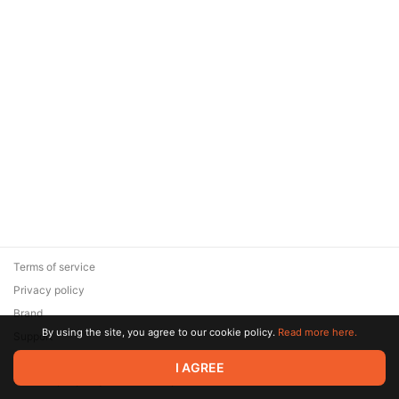
Terms of service
Privacy policy
Brand
By using the site, you agree to our cookie policy.
Read more here.
Support
© 2026 Zaya Solutions Limited. All rights reserved. All trademarks
I AGREE
are the property of their respective owners.