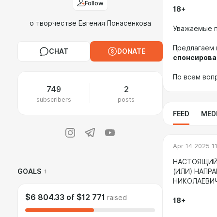
Follow
18+
о творчестве Евгения Понасенкова
Уважаемые п
Предлагаем 
CHAT
DONATE
спонсирова
По всем воп
749
2
subscribers
posts
FEED
MED
Apr 14 2025 1
НАСТОЯЩИЙ 
GOALS
(ИЛИ) НАПР
1
НИКОЛАЕВИ
$6 804.33
of
$12 771
raised
18+