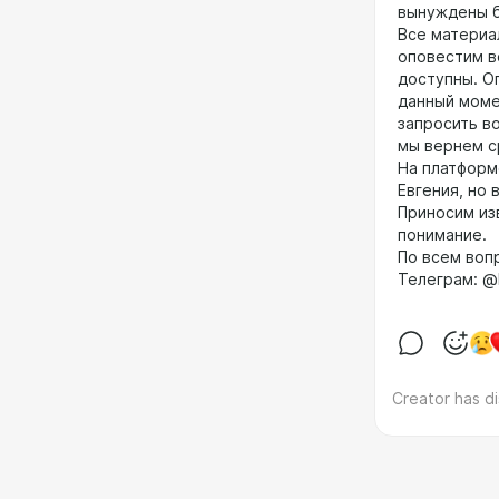
вынуждены б
Все материа
оповестим в
доступны. О
данный моме
запросить во
мы вернем с
На платформ
Евгения, но
Приносим из
понимание.
По всем воп
Телеграм: @
Creator has d