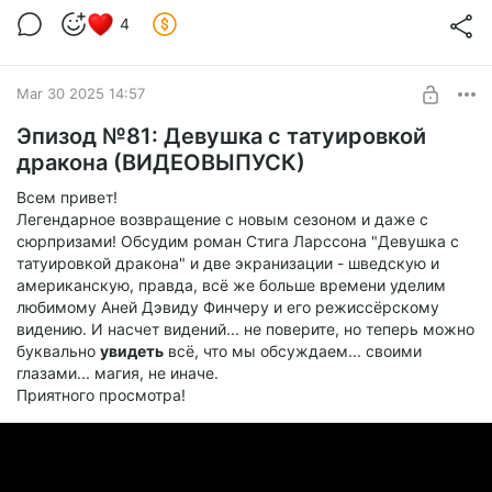
Кэрол (BOOSTY SPECIAL)
4
Level required:
книжный клуб
Mar 30 2025 14:57
UNLOCK POST
Эпизод №81: Девушка с татуировкой
дракона (ВИДЕОВЫПУСК)
Всем привет!
Легендарное возвращение с новым сезоном и даже с
сюрпризами! Обсудим роман Стига Ларссона "Девушка с
татуировкой дракона" и две экранизации - шведскую и
американскую, правда, всё же больше времени уделим
любимому Аней Дэвиду Финчеру и его режиссёрскому
видению. И насчет видений... не поверите, но теперь можно
буквально
увидеть
всё, что мы обсуждаем... своими
глазами... магия, не иначе.
Приятного просмотра!