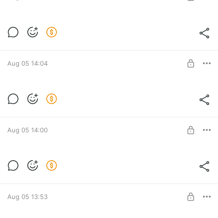
UNLOCK POST
Эпизод 21: Исчезнувшая + БОНУС
Level required:
закрытый показ
Aug 05 14:04
UNLOCK POST
Эпизод 26: Похороните меня за
плинтусом + БОНУС
Level required:
закрытый показ
Aug 05 14:00
UNLOCK POST
Эпизод 27: Тереза Ракен + БОНУС
Level required:
закрытый показ
Aug 05 13:53
UNLOCK POST