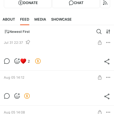
DONATE
CHAT
ABOUT
FEED
MEDIA
SHOWCASE
Newest First
Jul 31 22:37
Гадкая сестра (BOOSTY SPECIAL)
2
Level required:
книжный клуб
Aug 05 14:12
UNLOCK POST
Эпизод 20: Нефть + БОНУС
Level required:
закрытый показ
Aug 05 14:08