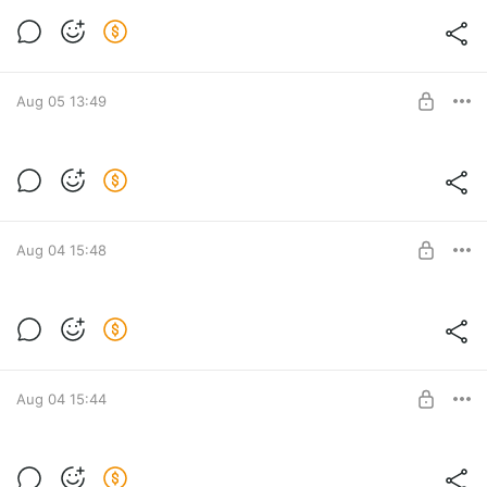
Эпизод 28: Иван Васильевич меняет
профессию + БОНУС
Level required:
закрытый показ
Aug 05 13:49
UNLOCK POST
Эпизод 29: Незнакомая дочь + БОНУС
Level required:
закрытый показ
Aug 04 15:48
UNLOCK POST
Эпизод №30 - Текст + БОНУС
Level required:
закрытый показ
Aug 04 15:44
UNLOCK POST
Эпизод №31 - Ты + БОНУС