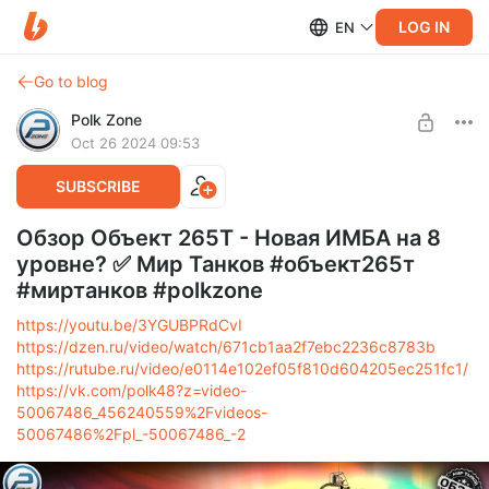
LOG IN
EN
Go to blog
Polk Zone
Oct 26 2024 09:53
SUBSCRIBE
Обзор Объект 265Т - Новая ИМБА на 8
уровне? ✅ Мир Танков #объект265т
#миртанков #polkzone
https://youtu.be/3YGUBPRdCvI
https://dzen.ru/video/watch/671cb1aa2f7ebc2236c8783b
https://rutube.ru/video/e0114e102ef05f810d604205ec251fc1/
https://vk.com/polk48?z=video-
50067486_456240559%2Fvideos-
50067486%2Fpl_-50067486_-2