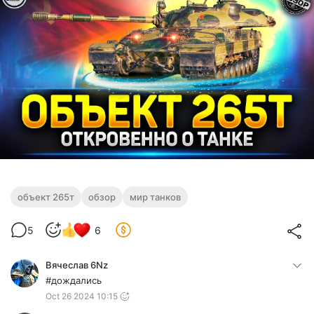
объект 265т
обзор
мир танков
5
6
Вячеслав 6Nz
#дождались
Oct 26 2024 10:15