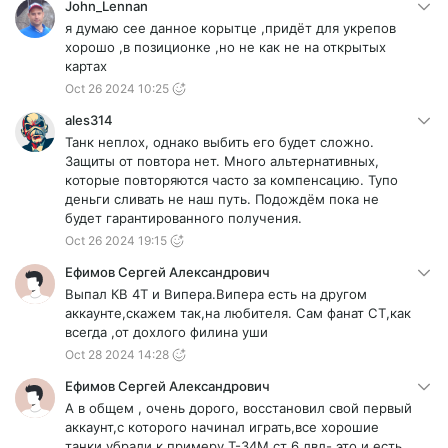
John_Lennan
я думаю сее данное корытце ,придёт для укрепов
хорошо ,в позиционке ,но не как не на открытых
картах
Oct 26 2024 10:25
ales314
Танк неплох, однако выбить его будет сложно.
Защиты от повтора нет. Много альтернативных,
которые повторяются часто за компенсацию. Тупо
деньги сливать не наш путь. Подождём пока не
будет гарантированного получения.
Oct 26 2024 19:15
Ефимов Сергей Александрович
Выпал КВ 4Т и Випера.Випера есть на другом
аккаунте,скажем так,на любителя. Сам фанат СТ,как
всегда ,от дохлого филина уши
Oct 28 2024 14:28
Ефимов Сергей Александрович
А в общем , очень дорого, восстановил свой первый
аккаунт,с которого начинал играть,все хорошие
танки убрали,к примеру Т-34М ст 6 лвл- это и есть