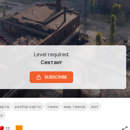
Level required:
Сектант
SUBSCRIBE
арта
разбор карты
танки
мир танков
wot
ks
12