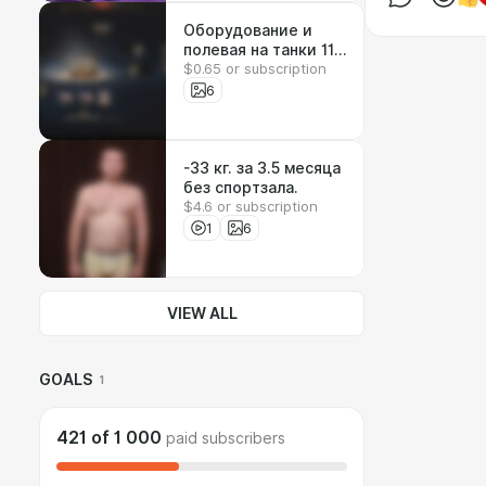
Оборудование и
полевая на танки 11
$0.65 or subscription
уровней
6
-33 кг. за 3.5 месяца
без спортзала.
$4.6 or subscription
1
6
VIEW ALL
GOALS
1
421
of
1 000
paid subscribers