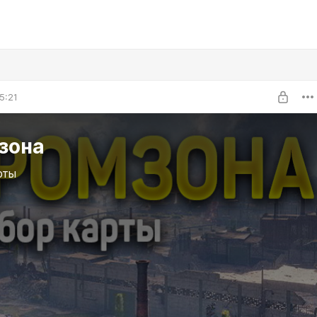
5:21
зона
рты