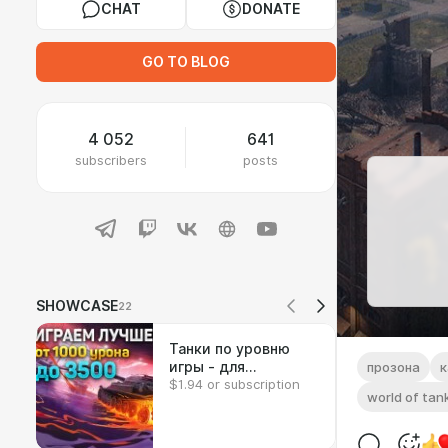
CHAT
DONATE
GO TO BLOG
4 052
641
subscribers
posts
SHOWCASE
22
Танки по уровню
игры - для
прозона
к
$1.94 or subscription
УЛУЧШЕНИЯ КПД.
world of tan