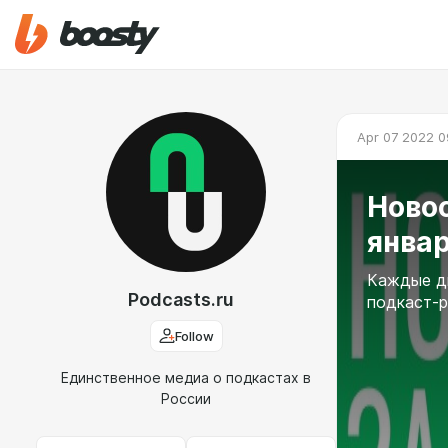
Apr 07 2022 0
Ново
январ
Каждые д
Podcasts.ru
подкаст-р
Follow
Единственное медиа о подкастах в
России