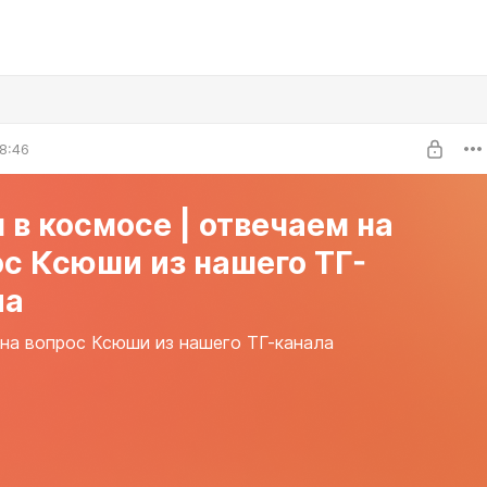
8:46
в космосе | отвечаем на
с Ксюши из нашего ТГ-
ла
на вопрос Ксюши из нашего ТГ-канала