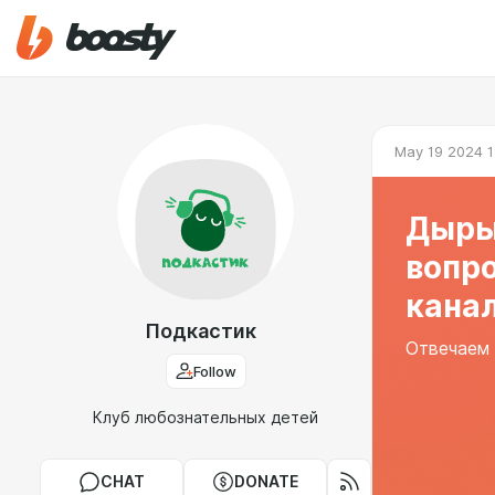
May 19 2024 1
Дыры 
вопро
кана
Подкастик
Отвечаем 
Follow
Клуб любознательных детей
CHAT
DONATE