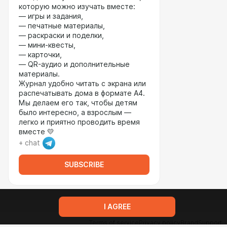
которую можно изучать вместе:
— игры и задания,
— печатные материалы,
— раскраски и поделки,
— мини-квесты,
— карточки,
— QR-аудио и дополнительные
материалы.
Журнал удобно читать с экрана или
распечатывать дома в формате А4.
Мы делаем его так, чтобы детям
было интересно, а взрослым —
легко и приятно проводить время
вместе 💛
+ chat
SUBSCRIBE
I AGREE
Terms of service
Privacy policy
Brand
Support