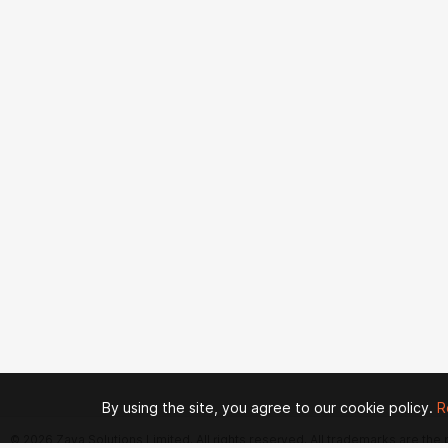
By using the site, you agree to our cookie policy.
R
© 2026 Zaya Solutions Limited. All rights reserved. All trademarks are the