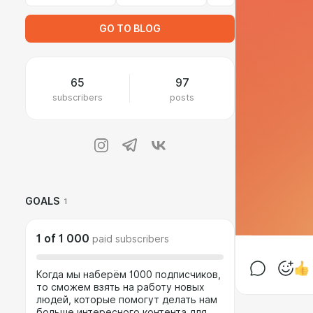
GO TO BLOG
65
97
subscribers
posts
GOALS
1
1
of
1 000
paid subscribers
Когда мы наберём 1000 подписчиков,
то сможем взять на работу новых
людей, которые помогут делать нам
больше интересного контента для