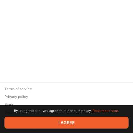
Terms of service
Privacy policy
Brand
By using the site, you agree to our cookie policy.
Read more here.
Support
© 2026 Zaya Solutions Limited. All rights reserved. All trademarks
I AGREE
are the property of their respective owners.