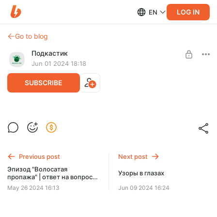
LOG IN
EN
Go to blog
Подкастик
Jun 01 2024 18:18
SUBSCRIBE
Супербонус для подписчиков / ранний
доступ к серии из 10 эпизодов
Level required:
Исследователь
Ранний доступ к серии из 10 эпизодов про строительство
только для подписчиков на boosty.
Previous post
Next post
UNLOCK POST
Эпизод "Волосатая
Узоры в глазах
пропажа" | ответ на вопрос
Алины из нашего ТГ-канала
May 26 2024 16:13
Jun 09 2024 16:24