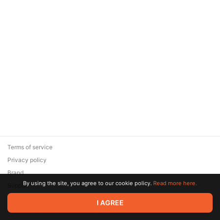
Terms of service
Privacy policy
Brand
By using the site, you agree to our cookie policy.
Read more here.
Support
© 2026 Zaya Solutions Limited. All rights reserved. All trademarks
I AGREE
are the property of their respective owners.