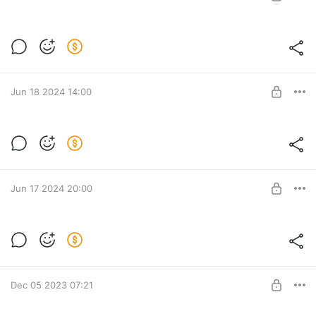
UNLOCK POST
Выпуск про абьюз с Мариной
Ермолаевой
Level required:
Петтинг!
Новый выпуск подкаста. Тема домашние насилие, абьюз и
нарциссы
SUBSCRIBE
Jun 18 2024 14:00
Садистка, которая подчиняет людей
ЭКСКЛЮЗИВ. В наше интересное время я скрыл выпуск с
Level required:
садисткой СИН на всех платформах подкаста. И открываю
Петтинг!
доступ к нему только здесь.
Jun 17 2024 20:00
UNLOCK POST
13 откровенных сцен с обнаженкой в
советском кино
Level required:
ЗАПРЕТНЫЕ ИСТОРИИ. Составил рейтинг самых
Петтинг!
откровенных эротических сцен в советском кино. Спойлер.
Dec 05 2023 07:21
Такие были даже в сталинское время.
UNLOCK POST