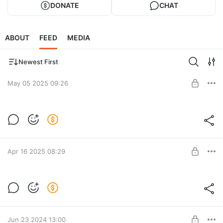
DONATE
CHAT
ABOUT
FEED
MEDIA
Newest First
May 05 2025 09:26
Выпуск с репродуктологом без
ЦЕНЗУРЫ!
Level required:
Здесь вы услышите всё, что обычно вырезают при
Знакомство
монтажах и боязни “банов”.
Apr 16 2025 08:29
SUBSCRIBE
Выпуск с урологом БЕЗ ЦЕНЗУРЫ!
Утренняя проверка мошонки, эрекция и обрезание и
Level required:
многое другое из врачебной практики от уролога. Никакой
Прелюдия!
цензуры и монтажа.
Jun 23 2024 13:00