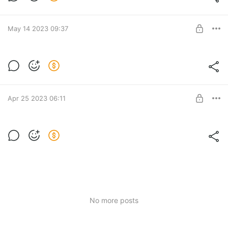
Level required:
Прелюдия!
UNLOCK POST
May 14 2023 09:37
Михаил Касаткин. Интервью про измены
без монтажа
Level required:
Петтинг!
UNLOCK POST
Apr 25 2023 06:11
6 сезон 1 выпуск - про измены
Выпуск про измены с социально-семейным психологом
Level required:
Михаилом Касаткиным и сексологом, психологом Еленой
Прелюдия!
Толстой
UNLOCK POST
No more posts