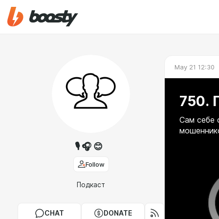
May 21 12:30
750. 
Сам себе 
мошенник
🎙 🎧 😊
Follow
Подкаст
CHAT
DONATE