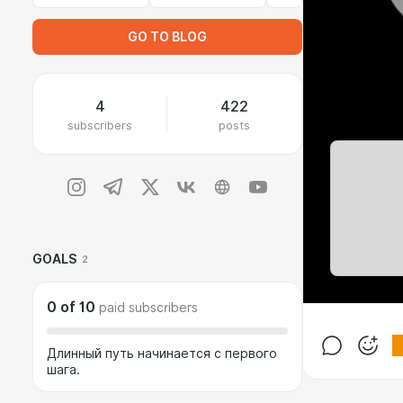
GO TO BLOG
4
422
subscribers
posts
GOALS
2
0
of
10
paid subscribers
Длинный путь начинается с первого
шага.