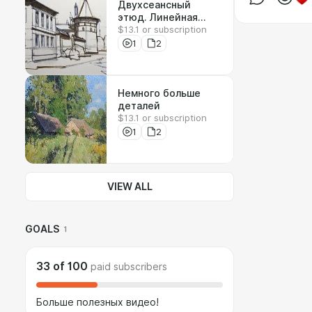
Двухсеансный
этюд. Линейная
$13.1 or subscription
перспектива
1
2
Немного больше
деталей
$13.1 or subscription
1
2
VIEW ALL
GOALS
1
33
of
100
paid subscribers
Больше полезных видео!