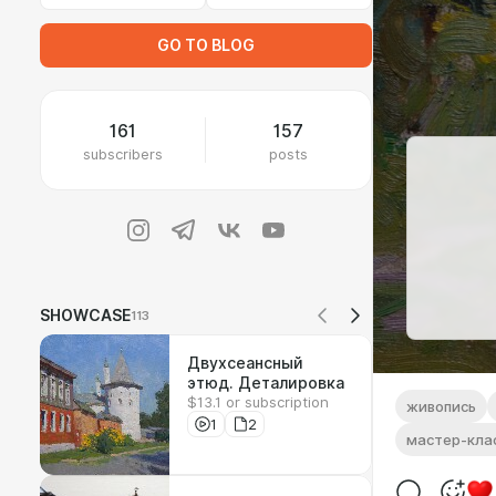
GO TO BLOG
161
157
subscribers
posts
SHOWCASE
113
Двухсеансный
этюд. Деталировка
$13.1 or subscription
живопись
1
2
мастер-кла