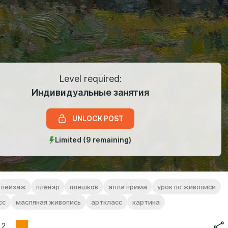
Level required:
Индивидуальные занятия
UNLOCK POST
Limited (9 remaining)
пейзаж
пленэр
плешков
алла прима
урок по живописи
сс
масляная живопись
арткласс
картина
2