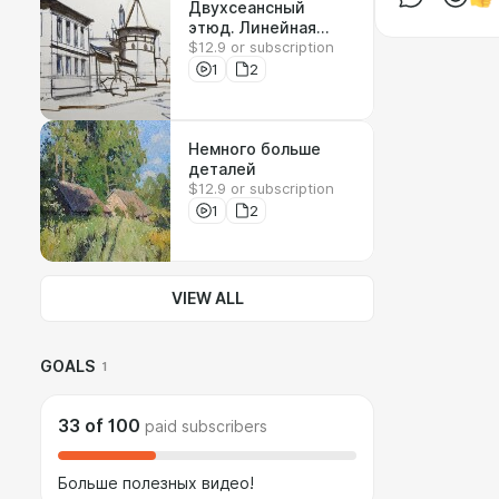
Двухсеансный
этюд. Линейная
$12.9 or subscription
перспектива
1
2
Немного больше
деталей
$12.9 or subscription
1
2
VIEW ALL
GOALS
1
33
of
100
paid subscribers
Больше полезных видео!