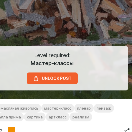
Level required:
Мастер-классы
UNLOCK POST
масляная живопись
мастер-класс
пленэр
пейзаж
алла прима
картина
арткласс
реализм
2