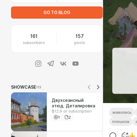
GO TO BLOG
161
157
subscribers
posts
SHOWCASE
113
Двухсеансный
этюд. Деталировка
$12.9 or subscription
живопись
1
2
плешков