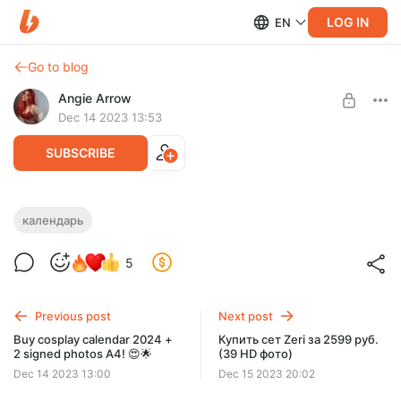
LOG IN
EN
Go to blog
Angie Arrow
Dec 14 2023 13:53
SUBSCRIBE
Купить косплей-календарь 2024! 😍🌟
календарь
(for RU)
Post is available after purchase
5
ONLY RU
BUY FOR $51
Тут ты можешь заказать мой первый косплей-календарь и
поддержать меня таким способом!:3
Previous post
Next post
Доставка по РФ уже включена в стоимость 😇
Buy cosplay calendar 2024 +
Купить сет Zeri за 2599 руб.
2 signed photos A4! 😍🌟
(39 HD фото)
Dec 14 2023 13:00
Dec 15 2023 20:02