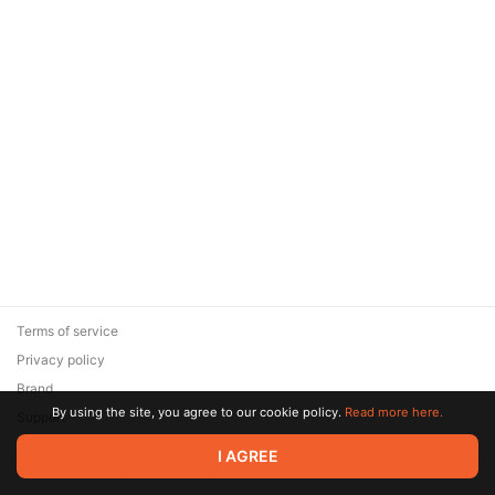
Terms of service
Privacy policy
Brand
By using the site, you agree to our cookie policy.
Read more here.
Support
© 2026 Zaya Solutions Limited. All rights reserved. All trademarks
I AGREE
are the property of their respective owners.