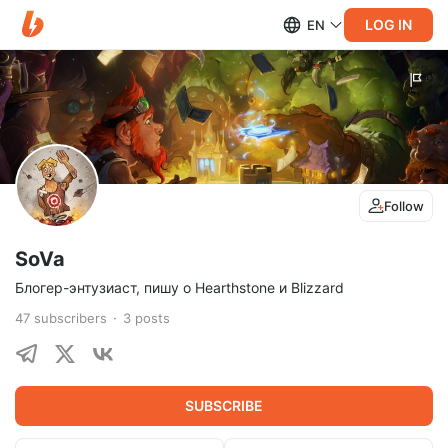
LOG IN
EN
Follow
SoVa
Блогер-энтузиаст, пишу о Hearthstone и Blizzard
47
subscribers
3
posts
SUBSCRIBE