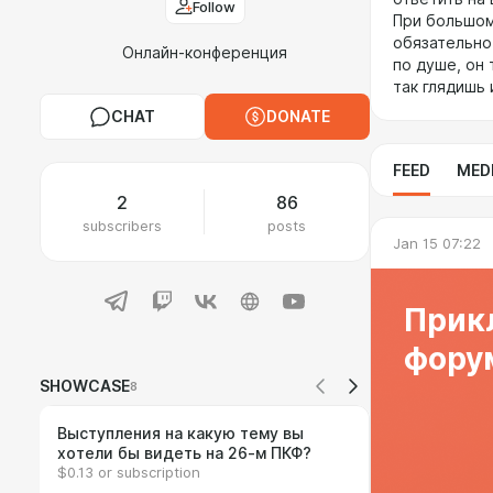
Follow
При большом
обязательно
Онлайн-конференция
по душе, он
так глядишь
CHAT
DONATE
FEED
MED
2
86
subscribers
posts
Jan 15 07:22
Прик
форум
SHOWCASE
8
Выступления на какую тему вы
хотели бы видеть на 26-м ПКФ?
$0.13 or subscription