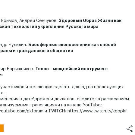
р Ефимов, Андрей Сенчуков.
Здоровый Образ Жизни как
ская технология укрепления Русского мира
андр Чудилин.
Биосферные экопоселения как способ
траны и гражданского общества
мир Барышников.
Голос - мощнейший инструмент
я
участников и желающих сделать доклад на последующих
ях…
менения в дате\времени докладов, следите за расписанием
организуемыми трансляциями на канале YouTube:
youtube.com/pkforum и TWITCH: https://www.twitch.tv/kobpkf