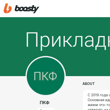
ABOUT
С 2019 года
Основная ид
ПКФ
жизни что-т
ответить на