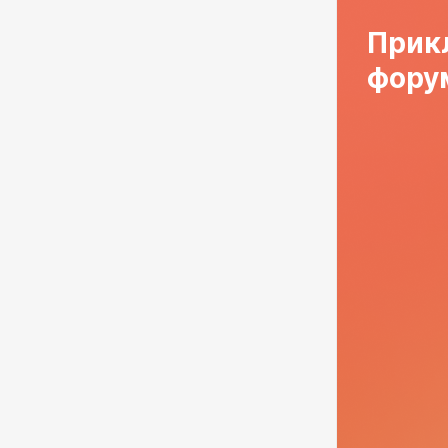
Прик
форум