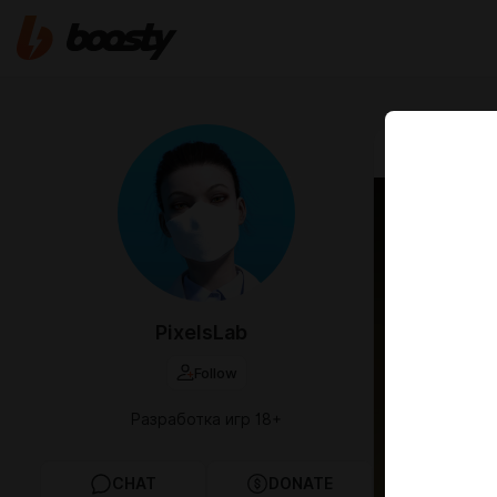
Mar 03 18:02
4KОб
PixelsLab
Follow
Разработка игр 18+
CHAT
DONATE