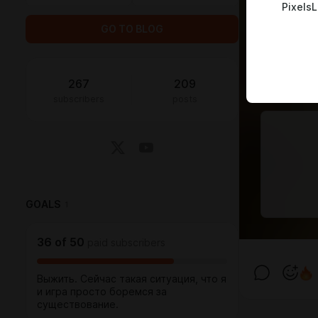
Pixels
GO TO BLOG
267
209
subscribers
posts
GOALS
1
36
of
50
paid subscribers
Выжить. Сейчас такая ситуация, что я
и игра просто боремся за
существование.