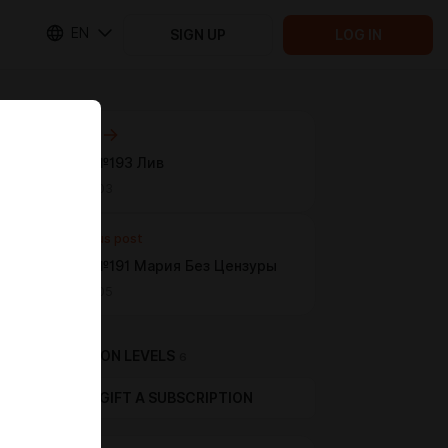
EN
SIGN UP
LOG IN
Next post
4KОбои №193 Лив
Mar 21 18:03
Previous post
4KОбои №191 Мария Без Цензуры
Feb 24 18:05
SUBSCRIPTION LEVELS
6
GIFT A SUBSCRIPTION