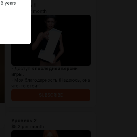
18 years
Уровень 1
$2.08 per month
- Доступ
к последней версии
игры.
- Моя благодарность (Надеюсь, она
что-то стоит)
SUBSCRIBE
Уровень 2
$5.2 per month