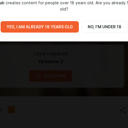
Lab
creates content for people over 18 years old. Are you already 
old?
YES, I AM ALREADY 18 YEARS OLD
NO, I'M UNDER 18
Level required:
Уровень 2
SUBSCRIBE
4