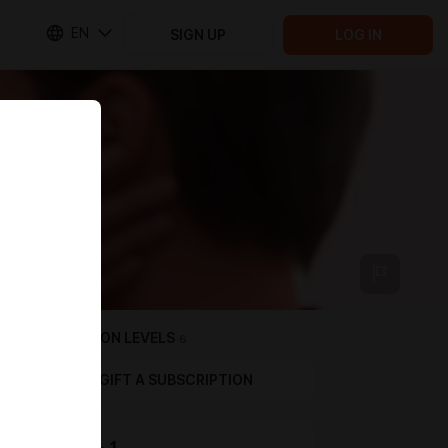
EN
SIGN UP
LOG IN
SUBSCRIPTION LEVELS
6
GIFT A SUBSCRIPTION
Уровень 1