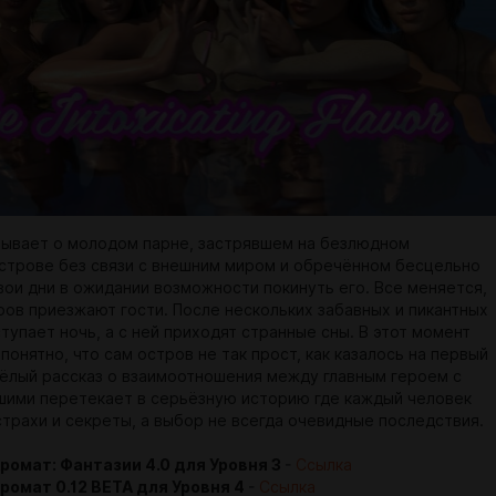
зывает о молодом парне, застрявшем на безлюдном
строве без связи с внешним миром и обречённом бесцельно
вои дни в ожидании возможности покинуть его. Все меняется,
тров приезжают гости. После нескольких забавных и пикантных
тупает ночь, а с ней приходят странные сны. В этот момент
понятно, что сам остров не так прост, как казалось на первый
есёлый рассказ о взаимоотношения между главным героем с
ими перетекает в серьёзную историю где каждый человек
страхи и секреты, а выбор не всегда очевидные последствия.
ромат: Фантазии 4.0 для Уровня 3
-
Ссылка
ромат 0.12 BETA для Уровня 4
-
Ссылка