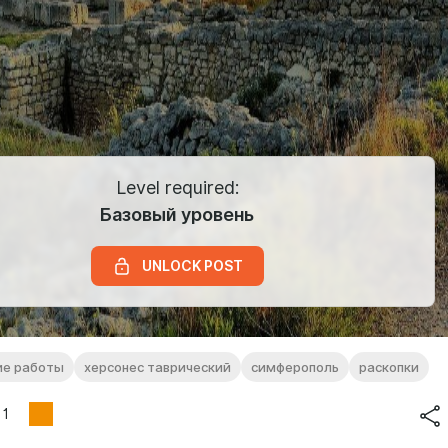
Level required:
Базовый уровень
UNLOCK POST
ие работы
херсонес таврический
симферополь
раскопки
1