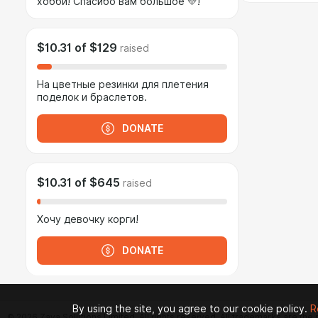
хобби! Спасибо вам большое 💛!
$10.31
of
$129
raised
На цветные резинки для плетения
поделок и браслетов.
DONATE
$10.31
of
$645
raised
Хочу девочку корги!
DONATE
By using the site, you agree to our cookie policy.
R
© 2026 Zaya Solutions Limited. All rights reserved. All trademarks are the