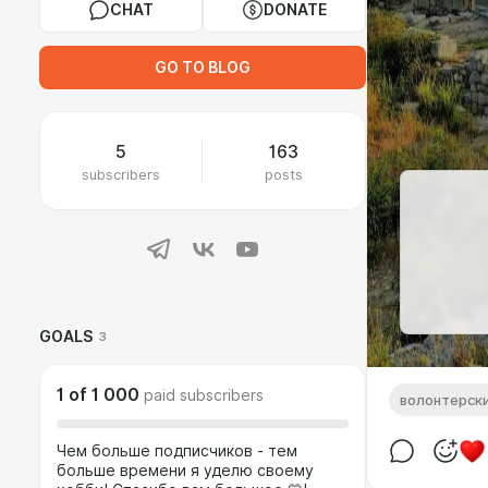
CHAT
DONATE
GO TO BLOG
5
163
subscribers
posts
GOALS
3
1
of
1 000
paid subscribers
волонтерск
Чем больше подписчиков - тем
больше времени я уделю своему