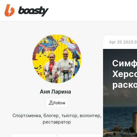
Apr 25 2023 0
Симф
Херс
Аня Ларина
Follow
Спортсменка, блогер, тьютор, волонтер,
реставратор