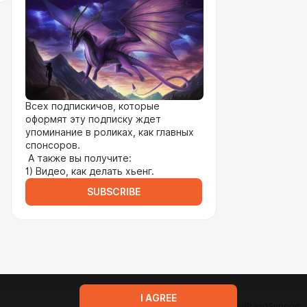
Всех подпискичов, которые
оформят эту подписку ждет
упоминание в роликах, как главных
спонсоров.
А также вы получите:
1) Видео, как делать хьенг.
SUBSCRIBE
I AGREE
Terms of service
Privacy policy
Brand
Support