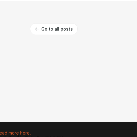
Go to all posts
ead more here.
 property of their respective owners.