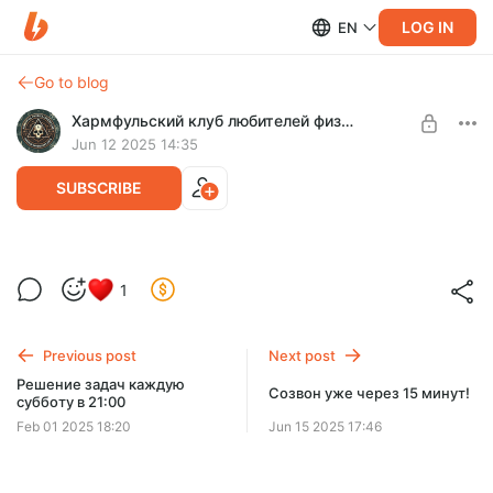
LOG IN
EN
Go to blog
Хармфульский клуб любителей физики
Jun 12 2025 14:35
SUBSCRIBE
Созвон в воскресенье в 21:00 по первой
1
неделе механики!
Level required:
Страдаешь чуть-чуть, и тебе интересно!
Previous post
Next post
UNLOCK FOR FREE
Решение задач каждую
Созвон уже через 15 минут!
субботу в 21:00
7 days free, then $19.7 per month
Feb 01 2025 18:20
Jun 15 2025 17:46