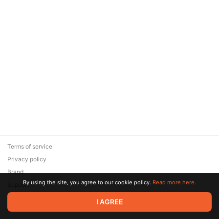
Terms of service
Privacy policy
Brand
By using the site, you agree to our cookie policy.
Read more here.
Support
© 2026 Zaya Solutions Limited. All rights reserved. All trademarks
I AGREE
are the property of their respective owners.