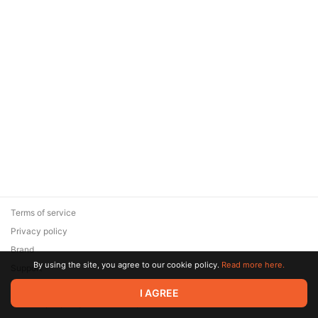
Terms of service
Privacy policy
Brand
By using the site, you agree to our cookie policy.
Read more here.
Support
© 2026 Zaya Solutions Limited. All rights reserved. All trademarks
I AGREE
are the property of their respective owners.