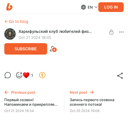
LOG IN
EN
Go to blog
Хармфульский клуб любителей физики
Oct 21 2024 18:05
SUBSCRIBE
Начинаем первый созвон!
1
Level required:
Страдаешь чуть-чуть, и тебе интересно!
Previous post
Next post
UNLOCK FOR FREE
Первый созвон!
Запись первого созвона
Напоминаем и прикрепляем
осеннего потока!
7 days free, then $19.5 per month
ссылку.
Oct 21 2024 16:34
Oct 25 2024 19:08