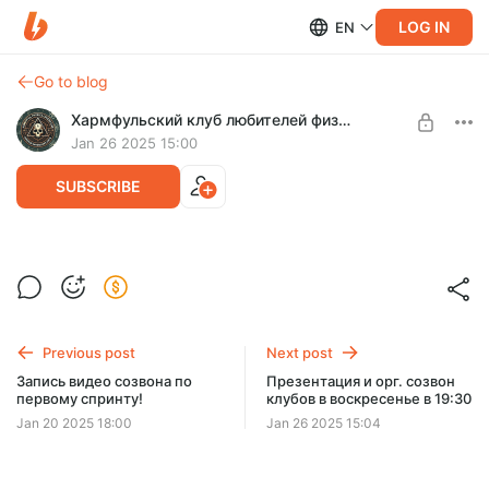
LOG IN
EN
Go to blog
Хармфульский клуб любителей физики
Jan 26 2025 15:00
SUBSCRIBE
Приглашаем на новый созвон в
понедельник в 21:00
Level required:
Страдаешь чуть-чуть, и тебе интересно!
Previous post
Next post
UNLOCK FOR FREE
Запись видео созвона по
Презентация и орг. созвон
первому спринту!
клубов в воскресенье в 19:30
7 days free, then $19.3 per month
Jan 20 2025 18:00
Jan 26 2025 15:04