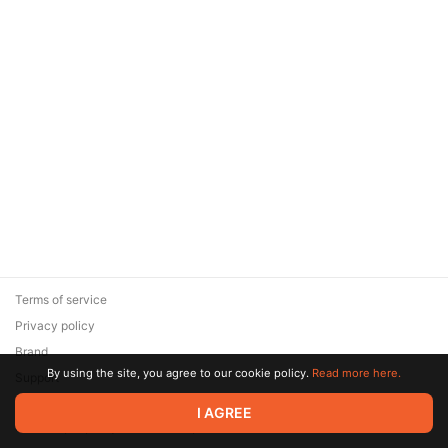
Terms of service
Privacy policy
Brand
By using the site, you agree to our cookie policy.
Read more here.
Support
© 2026 Zaya Solutions Limited. All rights reserved. All trademarks
I AGREE
are the property of their respective owners.