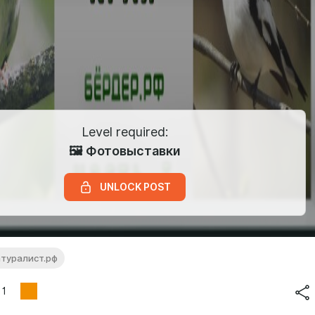
Level required:
🖼️ Фотовыставки
UNLOCK POST
туралист.рф
1