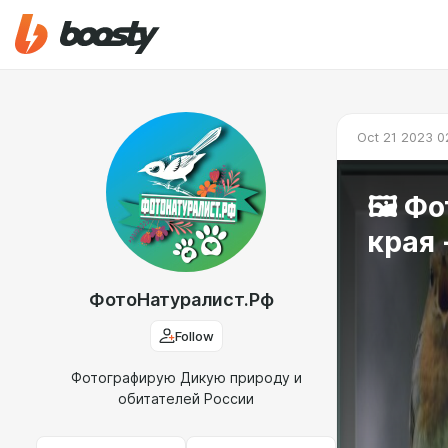
Oct 21 2023 0
🖼️ Ф
края 
ФотоНатуралист.Рф
Follow
Фотографирую Дикую природу и
обитателей России