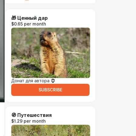
🎁 Ценный дар
$0.65 per month
Донат для автора 🧔
SUBSCRIBE
🧭 Путешествия
$1.29 per month