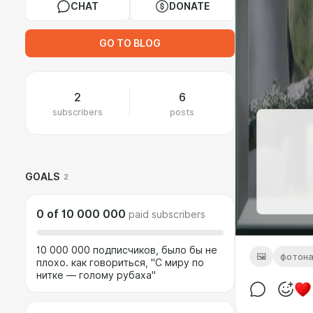
CHAT
DONATE
GO TO BLOG
2
6
subscribers
posts
GOALS
2
0
of
10 000 000
paid subscribers
10 000 000 подписчиков, было бы не
🖼️
фотона
плохо. как говориться, "С миру по
нитке — голому рубаха"