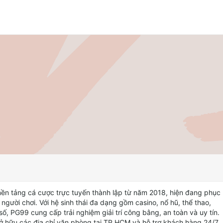
nền tảng cá cược trực tuyến thành lập từ năm 2018, hiện đang phục
 người chơi. Với hệ sinh thái đa dạng gồm casino, nổ hũ, thể thao,
số, PG99 cung cấp trải nghiệm giải trí công bằng, an toàn và uy tín.
ở hữu các địa chỉ văn phòng tại TP.HCM và hỗ trợ khách hàng 24/7