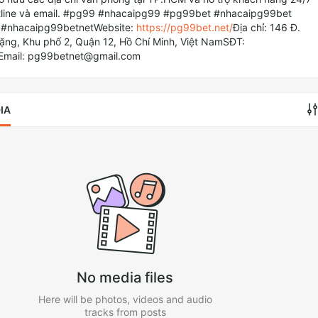
tline và email. #pg99 #nhacaipg99 #pg99bet #nhacaipg99bet
 #nhacaipg99betnetWebsite:
https://pg99bet.net/
Địa chỉ: 146 Đ.
ặng, Khu phố 2, Quận 12, Hồ Chí Minh, Việt NamSĐT:
mail: pg99betnet@gmail.com
IA
No media files
Here will be photos, videos and audio
tracks from posts