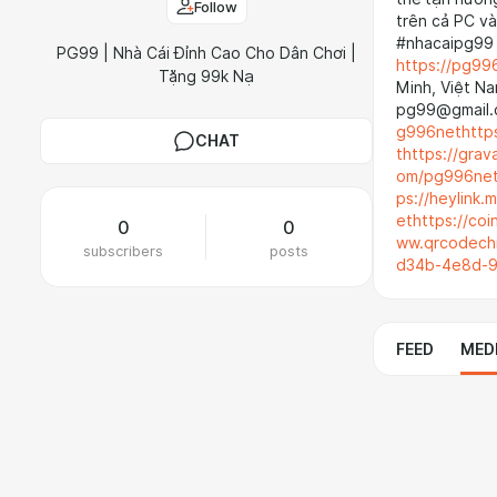
Follow
trên cả PC và
#nhacaipg99
PG99 | Nhà Cái Đỉnh Cao Cho Dân Chơi |
https://pg99
Tặng 99k Nạ
Minh, Việt N
pg99@gmail.
g996net
http
CHAT
t
https://gra
om/pg996ne
ps://heylink
et
https://co
0
0
ww.qrcodech
subscribers
posts
d34b-4e8d-9
FEED
MED