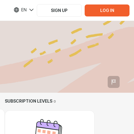
EN
SIGN UP
LOG IN
SUBSCRIPTION LEVELS
0