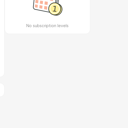
No subscription levels