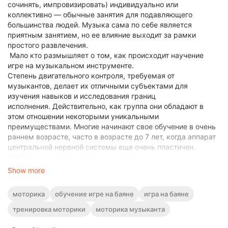
сочинять, импровизировать) индивидуально или
коллективно — обычные занятия для подавляющего
большинства людей. Музыка сама по себе является
приятным занятием, но ее влияние выходит за рамки
простого развлечения.
Мало кто размышляет о том, как происходит научение
игре на музыкальном инструменте.
Степень двигательного контроля, требуемая от
музыкантов, делает их отличными субъектами для
изучения навыков и исследования границ
исполнения. Действительно, как группа они обладают в
этом отношении некоторыми уникальными
преимуществами. Многие начинают свое обучение в очень
раннем возрасте, часто в возрасте до 7 лет, когда аппарат
центральной нервной системы еще очень пластичен.
Чтобы музыкантам работать на высоком уровне, их
моторные навыки должны оттачиваться многочасовыми
Show more
ежедневными тренировками, но поскольку эта активность
не требует больших энергетических затрат, физическая
моторика
обучение игре на баяне
игра на баяне
усталость, как правило, не является ограничивающим
фактором. Как следствие, интенсивные тренировки можно
тренировка моторики
моторика музыканта
поддерживать почти на протяжении всей жизни.