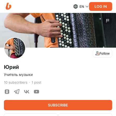
LOG IN
EN
Follow
Юрий
Учитель музыки
10
subscribers
1
post
SUBSCRIBE