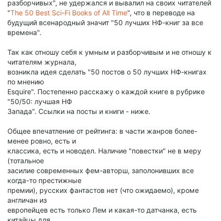
разборчивых", не удержался и вывалил на своих читателей
"
The 50 Best Sci-Fi Books of All Time
", что в переводе на
будущий всенародный значит "50 лучших НФ-книг за все
времена".
Так как отношу себя к умным и разборчивым и не отношу к
читателям журнала,
возникла идея сделать "50 постов о 50 лучших НФ-книгах
по мнению
Esquire". Постепенно расскажу о каждой книге в рубрике
"50/50: лучшая НФ
Запада". Ссылки на посты и книги - ниже.
Общее впечатление от рейтинга: в части жанров более-
менее ровно, есть и
классика, есть и новодел. Наличие "повестки" не в меру
(тотальное
засилие современных фем-авторш, заполонивших все
когда-то престижные
премии), русских фантастов нет (что ожидаемо), кроме
англичан из
европейцев есть только Лем и какая-то датчанка, есть
китайцы для