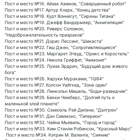
Пост и место №16. Айзек Азимов, "Совершенный робот"
Пост и место №17. Артур Кларк, "Конец детства"
Пост и место №18. Курт Воннегут, "Сирены Титана"
Пост и место №19. Джефф Вандермеер, "Аннигиляция"
Пост и место №20. Риверс Соломон,
"Недоброжелательность призраков"
Пост и место №21. Дорис Лессинг, "Шикаста"
Пост и место №22. Гиш Джен, "Сопротивляющиеся"
Пост и место №23. Маргарет Этвуд, "Орикс и Коростель"
Пост и место №24. Никола Гриффит, "Аммонит"
Пост и место №25. Луиза Эрдрич, "Будущий дом живого
бога"
Пост и место №26. Харуки Мураками, "1Q84"
Пост и место №27. Колсон Уайтхед, "Зона один"
Пост и место №28. Линкольн Мишель, "Боди-разведчик"
Пост и место №29. Бекки Чемберс, "Долгий путь к
маленькой злой планете"
Пост и место №30. Сэмюэль Рэй Дилэни, "Далгрен"
Пост и место №31. Дэн Симмонс, "Гиперион"
Пост и место №32. Чайна Мьевиль, "Город и город"
Пост и место №33. Ким Стэнли Робинсон, "Красный Марс"
Пост и место №34. Кэтрин М. Валенте, "Сияние"