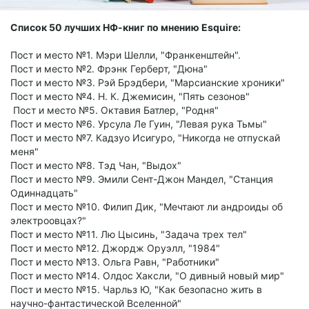
Список 50 лучших НФ-книг по мнению Esquire:
Пост и место №1. Мэри Шелли, "Франкенштейн".
Пост и место №2. Фрэнк Герберт, "Дюна"
Пост и место №3. Рэй Брэдбери, "Марсианские хроники"
Пост и место №4. Н. К. Джемисин, "Пять сезонов"
Пост и место №5. Октавия Батлер, "Родня"
Пост и место №6. Урсула Ле Гуин, "Левая рука Тьмы"
Пост и место №7. Кадзуо Исигуро, "Никогда не отпускай
меня"
Пост и место №8. Тэд Чан, "Выдох"
Пост и место №9. Эмили Сент-Джон Мандел, "Станция
Одиннадцать"
Пост и место №10. Филип Дик, "Мечтают ли андроиды об
электроовцах?"
Пост и место №11. Лю Цысинь, "Задача трех тел"
Пост и место №12. Джордж Оруэлл, "1984"
Пост и место №13. Ольга Равн, "Работники"
Пост и место №14. Олдос Хаксли, "О дивный новый мир"
Пост и место №15. Чарльз Ю, "Как безопасно жить в
научно-фантастической Вселенной"