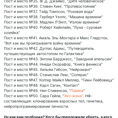
Пост и место №35. Ф. Д. Джеймс, "Дитя человеческое"
Пост и место №36. Стивен Кинг, "Противостояние"
Пост и место №37. Тэйд Томпсон, "Розовая вода"
Пост и место №38. Герберт Уэллс, "Машина времени"
Пост и место №39. Мадлен Л’Энгл, "Излом времени"
Пост и место №40. Роберт Хайнлайн, "Луна - суровая
хозяйка"
Пост и место №41. Амаль Эль-Мохтара и Макс Гладстон,
"Вот как вы проигрываете войну времени"
Пост и место №42. Дуглас Адамс, "Путеводитель
путешествующих автостопом по Галактике"
Пост и место №43. Энтони Бэрджесс, "Заводной апельсин"
Пост и место №44. Ннеди Окорафор, "Книга феникса"
Пост и место №45. Уильям Гибсон, "Нейромант"
Пост и место №46. Станислав Лем, "Солярис"
Пост и место №47. Уолтер Майкл Миллер, "Гимн Лейбовицу"
Пост и место №48. Карл Саган, "Контакт"
Пост и место №49. Нил Стивенсон, "
Лавина
"
Пост и место №50. Сара Гейли, "
Эхо-жена"
. НФ-
составляющая: клонирование взрослых тел, генетика,
нейропрограммирование личности.
Ну как вам подборка? Кого бы предложили убрать, а кого