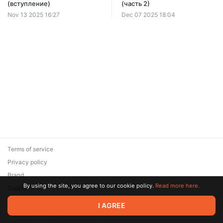
(вступление)
(часть 2)
Nov 13 2025 16:27
Dec 07 2025 18:04
Terms of service
Privacy policy
Brand
By using the site, you agree to our cookie policy.
Read more here.
Support
© 2026 Zaya Solutions Limited. All rights reserved. All trademarks
I AGREE
are the property of their respective owners.