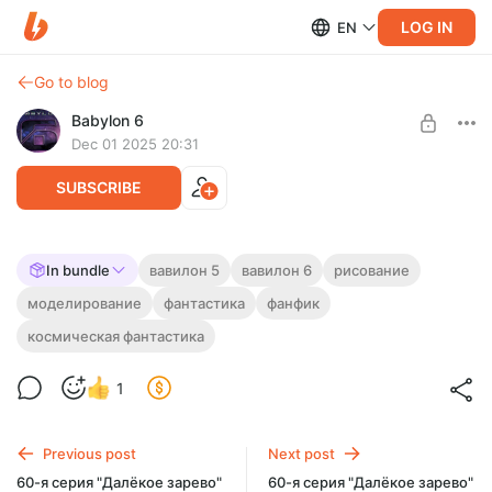
LOG IN
EN
Go to blog
Babylon 6
Dec 01 2025 20:31
SUBSCRIBE
Ракетный крейсер "Агватак" (WIP2)
In bundle
вавилон 5
вавилон 6
рисование
моделирование
фантастика
фанфик
Level required:
Центаврианский ракетный крейсер только покинул верфь и
Инженер с Земли
уже оказался в пламени сражения. А подписчики видят его
космическая фантастика
создание. Подписывайтесь!
UNLOCK WITH DISCOUNT
1
$1.29
$1.16 per month
-
10
%
Billed every 3 months.
Previous post
Next post
The discount applies to the first 3 months only.
60-я серия "Далёкое зарево"
60-я серия "Далёкое зарево"