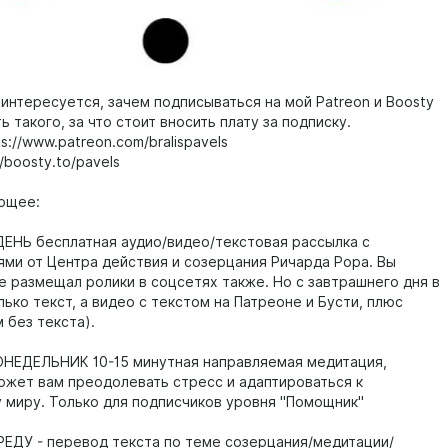
 интересуется, зачем подписываться на мой Patreon и Boosty
ть такого, за что стоит вносить плату за подписку.
s://www.patreon.com/bralispavels
//boosty.to/pavels
ющее:
ЕНЬ бесплатная аудио/видео/текстовая рассылка с
ми от Центра действия и созерцания Ричарда Рора. Вы
же размещал ролики в соцсетях также. Но с завтрашнего дня в
ько текст, а видео с текстом на Патреоне и Бусти, плюс
 без текста).
ОНЕДЕЛЬНИК 10-15 минутная направляемая медитация,
ожет вам преодолевать стресс и адаптироваться к
 миру. Только для подписчиков уровня "Помощник"
РЕДУ - перевод текста по теме созерцания/медитации/