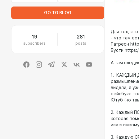
GO TO BLOG
Для тех, кто
19
281
- что там ес
subscribers
posts
Патреон http
Бусти https:
А там следу
1. КАЖДЫЙ Д
размышления
видели, я у
фейсбуке тол
Ютуб (но там
2. Каждый П
которая пом
изменчивому
3. Каждую С