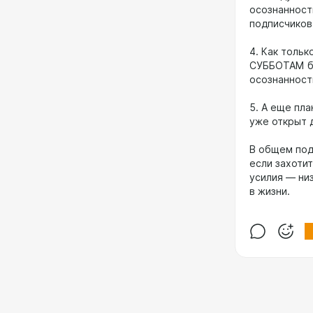
осознанност
подписчиков
4. Как толь
СУББОТАМ бу
осознанност
5. А еще пл
уже открыт 
В общем под
если захоти
усилия — ни
в жизни.